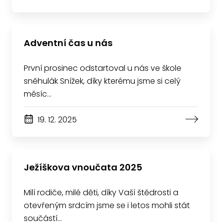
Adventní čas u nás
První prosinec odstartoval u nás ve škole
sněhulák Snížek, díky kterému jsme si celý
měsíc…
19. 12. 2025
Ježíškova vnoučata 2025
Milí rodiče, milé děti, díky Vaší štědrosti a
otevřeným srdcím jsme se i letos mohli stát
součástí…