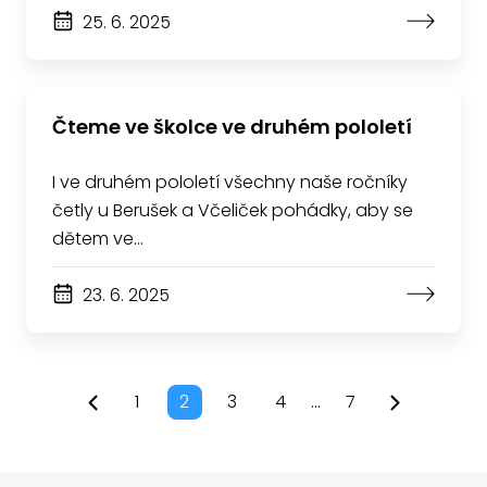
25. 6. 2025
Čteme ve školce ve druhém pololetí
I ve druhém pololetí všechny naše ročníky
četly u Berušek a Včeliček pohádky, aby se
dětem ve…
23. 6. 2025
1
2
3
4
...
7