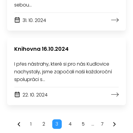
sebou…
31. 10. 2024
Knihovna 16.10.2024
I přes nástrahy, které si pro nás Kudlovice
nachystaly, jsme započali naši každoroční
spolupráci s…
22. 10. 2024
1
2
3
4
5
...
7