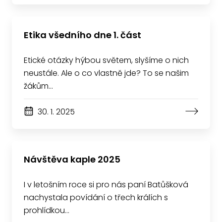
Etika všedního dne 1. část
Etické otázky hýbou světem, slyšíme o nich
neustále. Ale o co vlastně jde? To se našim
žákům…
30. 1. 2025
Návštěva kaple 2025
I v letošním roce si pro nás paní Batůšková
nachystala povídání o třech králích s
prohlídkou…