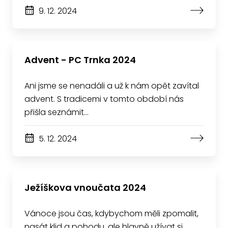
9. 12. 2024
Advent - PC Trnka 2024
Ani jsme se nenadáli a už k nám opět zavítal
advent. S tradicemi v tomto období nás
přišla seznámit…
5. 12. 2024
Ježíškova vnoučata 2024
Vánoce jsou čas, kdybychom měli zpomalit,
nasát klid a pohodu, ale hlavně užívat si