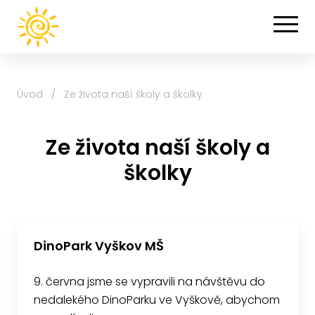
Úvod
/
Ze života naší školy a školky
Ze života naší školy a
školky
DinoPark Vyškov MŠ
9. června jsme se vypravili na návštěvu do
nedalekého DinoParku ve Vyškově, abychom