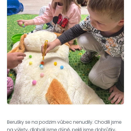
Berušky se na podzim vůbec nenudily. Chodili jsme
na výlety, dlabali jsme dýně, pekli jsme dobrůtky,