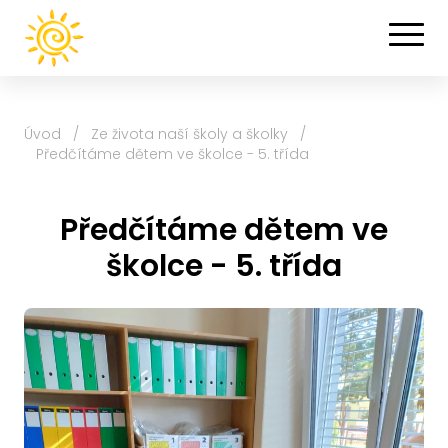
Úvod
/
Ze života naší školy a školky
/
Předčítáme dětem ve školce - 5. třída
Předčítáme dětem ve
školce - 5. třída