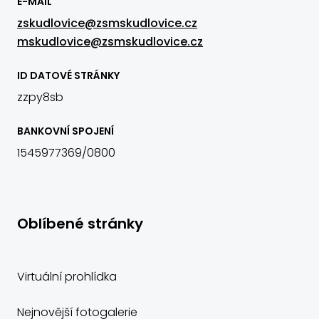
E-MAIL
zskudlovice@zsmskudlovice.cz
mskudlovice@zsmskudlovice.cz
ID DATOVÉ STRÁNKY
zzpy8sb
BANKOVNÍ SPOJENÍ
1545977369/0800
Oblíbené stránky
Virtuální prohlídka
Nejnovější fotogalerie