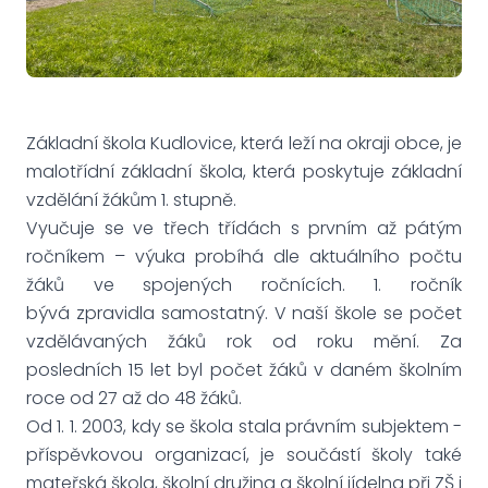
Základní škola Kudlovice, která leží na okraji obce, je
malotřídní základní škola, která poskytuje základní
vzdělání žákům 1. stupně.
Vyučuje se ve třech třídách s prvním až pátým
ročníkem – výuka probíhá dle aktuálního počtu
žáků ve spojených ročnících. 1. ročník
bývá zpravidla samostatný. V naší škole se počet
vzdělávaných žáků rok od roku mění. Za
posledních 15 let byl počet žáků v daném školním
roce od 27 až do 48 žáků.
Od 1. 1. 2003, kdy se škola stala právním subjektem -
příspěvkovou organizací, je součástí školy také
mateřská škola, školní družina a školní jídelna při ZŠ i