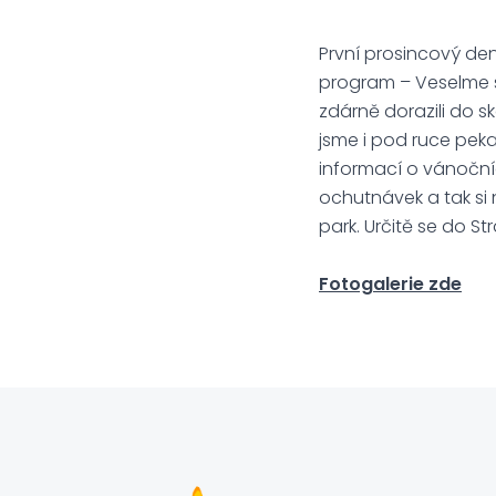
První prosincový den
program – Veselme s
zdárně dorazili do s
jsme i pod ruce peka
informací o vánočních
ochutnávek a tak si n
park. Určitě se do S
Fotogalerie zde