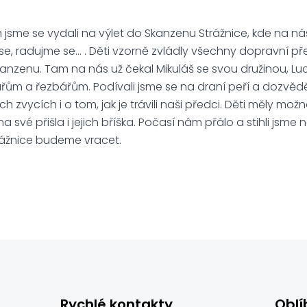
 jsme se vydali na výlet do Skanzenu Strážnice, kde na n
e, radujme se… . Děti vzorně zvládly všechny dopravní př
kanzenu. Tam na nás už čekal Mikuláš se svou družinou, Luck
řům a řezbářům. Podívali jsme se na draní peří a dozvědě
 zvycích i o tom, jak je trávili naši předci. Děti měly mož
a své přišla i jejich bříška. Počasí nám přálo a stihli jsme 
trážnice budeme vracet.
Rychlé kontakty
Oblí