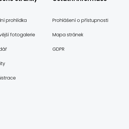
lní prohlídka
Prohlášení o přístupnosti
ější fotogalerie
Mapa stránek
dář
GDPR
ity
istrace