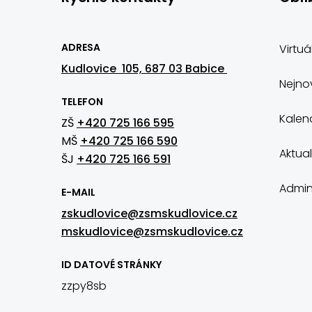
ADRESA
Virtuá
Kudlovice 105, 687 03 Babice
Nejnov
TELEFON
Kalen
ZŠ
+420 725 166 595
MŠ
+420 725 166 590
Aktual
ŠJ
+420 725 166 591
Admin
E-MAIL
zskudlovice@zsmskudlovice.cz
mskudlovice@zsmskudlovice.cz
ID DATOVÉ STRÁNKY
zzpy8sb