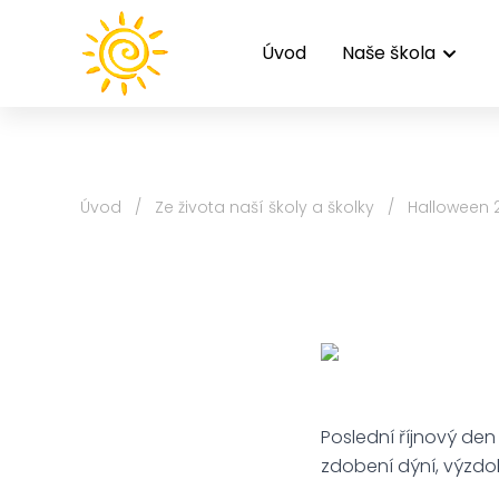
Úvod
Naše škola
Úvod
/
Ze života naší školy a školky
/
Halloween 
Poslední říjnový den 
zdobení dýní, výzdoba
Dagmar