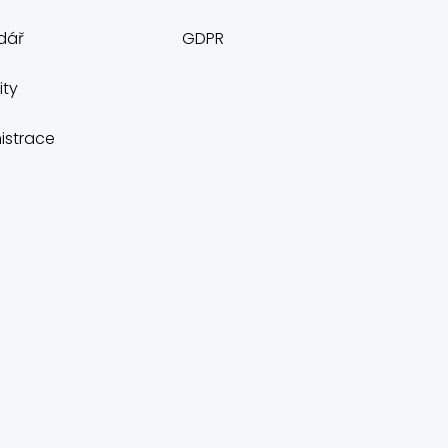
dář
GDPR
ity
istrace