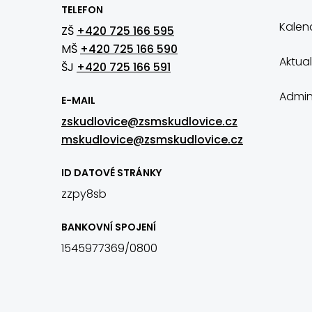
TELEFON
Kalen
ZŠ
+420 725 166 595
MŠ
+420 725 166 590
Aktual
ŠJ
+420 725 166 591
Admin
E-MAIL
zskudlovice@zsmskudlovice.cz
mskudlovice@zsmskudlovice.cz
ID DATOVÉ STRÁNKY
zzpy8sb
BANKOVNÍ SPOJENÍ
1545977369/0800