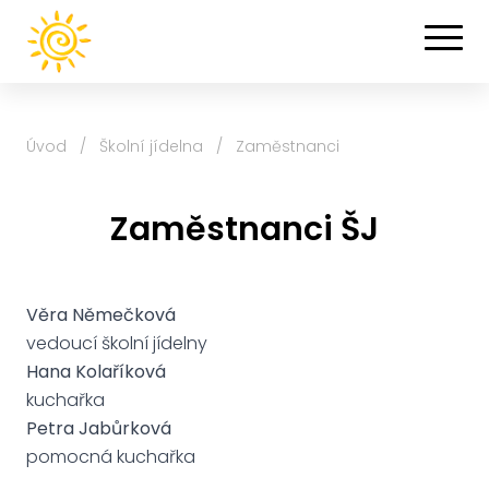
Úvod
/
Školní jídelna
/
Zaměstnanci
Zaměstnanci ŠJ
Věra Němečková
vedoucí školní jídelny
Hana Kolaříková
kuchařka
Petra Jabůrková
pomocná kuchařka