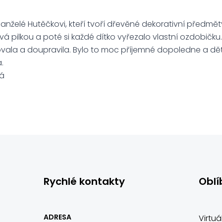
manželé Hutěčkovi, kteří tvoří dřevěné dekorativní předmět
vá pilkou a poté si každé dítko vyřezalo vlastní ozdobičku
ovala a doupravila. Bylo to moc příjemné dopoledne a dě
.
vá
Rychlé kontakty
Oblí
ADRESA
Virtuá