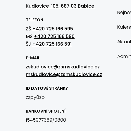
Kudlovice 105, 687 03 Babice
Nejnov
TELEFON
Kalen
ZŠ
+420 725 166 595
MŠ
+420 725 166 590
Aktual
ŠJ
+420 725 166 591
Admin
E-MAIL
zskudlovice@zsmskudlovice.cz
mskudlovice@zsmskudlovice.cz
ID DATOVÉ STRÁNKY
zzpy8sb
BANKOVNÍ SPOJENÍ
1545977369/0800