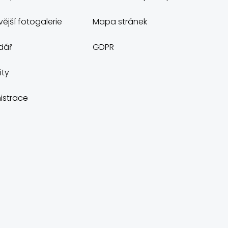
ější fotogalerie
Mapa stránek
dář
GDPR
ity
istrace