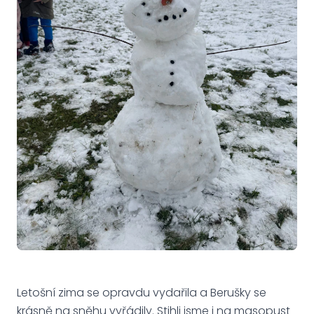
Letošní zima se opravdu vydařila a Berušky se
krásně na sněhu vyřádily. Stihli jsme i na masopust