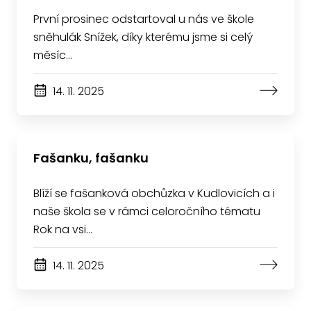
První prosinec odstartoval u nás ve škole
sněhulák Snížek, díky kterému jsme si celý
měsíc…
14. 11. 2025
Fašanku, fašanku
Blíží se fašanková obchůzka v Kudlovicích a i
naše škola se v rámci celoročního tématu
Rok na vsi…
14. 11. 2025