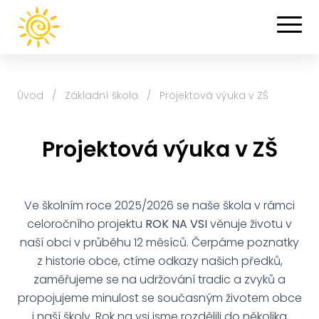
Úvod
/
Základní škola
/
Projektová výuka v ZŠ
Projektová výuka v ZŠ
Ve školním roce 2025/2026 se naše škola v rámci
celoročního projektu
ROK NA VSI
věnuje životu v
naší obci v průběhu 12 měsíců. Čerpáme poznatky
z historie obce, ctíme odkazy našich předků,
zaměřujeme se na udržování tradic a zvyků a
propojujeme minulost se současným životem obce
i naší školy. Rok na vsi jsme rozdělili do několika