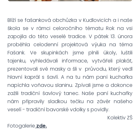
Blíží se fašanková obchůzka v Kudlovicích a i naše
škola se v rámci celoročního tématu Rok na vsi
zapojila do této veselé tradice. V pátek 13. února
proběhla celodenní projektová výuka na téma
Fašank. Ve skupinkách jsme plnili úkoly, luštili
tajenku, vyhledávali informace, vytvářeli plakát,
prezentovali své masky a šli v průvodu, který vedl
hlavní kaprál s šavlí. A na tu nám paní kuchařka
napíchla voňavou slaninu. Zpívali jsme a dokonce
zažili tradiční šavlový tanec. Naše paní kuchařky
nám připravily sladkou tečku na závěr našeho
veselí - tradiční bavorské vdolky s povidly.
Kolektiv ZŠ
Fotogalerie
zde.