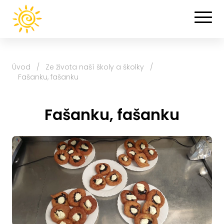
Úvod
/
Ze života naší školy a školky
/
Fašanku, fašanku
Fašanku, fašanku