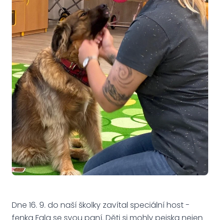
Dne 16. 9. do naší školky zavítal speciální host -
fenka Fala se svou paní. Děti si mohly pejska nejen