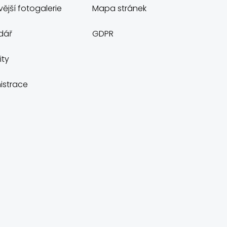
ější fotogalerie
Mapa stránek
dář
GDPR
ity
istrace