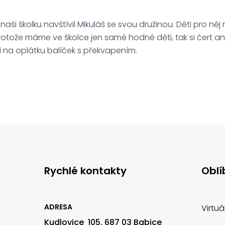
4 naši školku navštívil Mikuláš se svou družinou. Děti pro ně
protože máme ve školce jen samé hodné děti, tak si čert ani 
i na oplátku balíček s překvapením.
Rychlé kontakty
Oblí
ADRESA
Virtuá
Kudlovice 105, 687 03 Babice