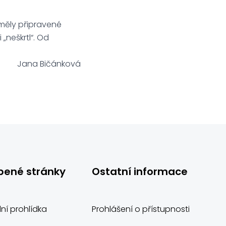
j měly připravené
„neškrtl“. Od
Jana Bičánková
bené stránky
Ostatní informace
lní prohlídka
Prohlášení o přístupnosti