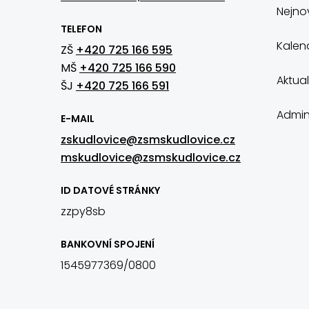
Nejnov
TELEFON
Kalen
ZŠ
+420 725 166 595
MŠ
+420 725 166 590
Aktual
ŠJ
+420 725 166 591
Admin
E-MAIL
zskudlovice@zsmskudlovice.cz
mskudlovice@zsmskudlovice.cz
ID DATOVÉ STRÁNKY
zzpy8sb
BANKOVNÍ SPOJENÍ
1545977369/0800