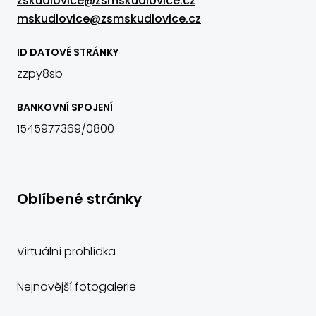
zskudlovice@zsmskudlovice.cz
mskudlovice@zsmskudlovice.cz
ID DATOVÉ STRÁNKY
zzpy8sb
BANKOVNÍ SPOJENÍ
1545977369/0800
Oblíbené stránky
Virtuální prohlídka
Nejnovější fotogalerie