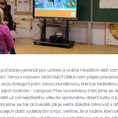
pořádala seminář pro učitele a rodiče mladších dětí za
psaní. Téma s názvem GRAFOMOTORIKA nám přijela představ
 svou kolegyní paní Janou Hunákovou, která je ředitelko
ejich rodičům - Lampion. Přes teoretickou část jsme se dos
 děti už od nejútlejšího věku ke správnému držení tužky a j
ni jsme se tak dozvěděli, jak je velmi důležité trénovat s dět
na jejich další vzdělávání a růst. Věříme, že si rodiče, kteří