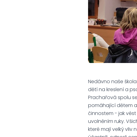
Nedávno naše škola 
dětí na kreslení a 
Prachařová spolu se
pomáhající dětem a j
činnostem - jak vést
uvolněním ruky. Všich
které mají velký vliv 