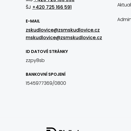
Aktual
ŠJ
+420 725 166 591
Admin
E-MAIL
zskudlovice@zsmskudlovice.cz
mskudlovice@zsmskudlovice.cz
ID DATOVÉ STRÁNKY
zzpy8sb
BANKOVNÍ SPOJENÍ
1545977369/0800