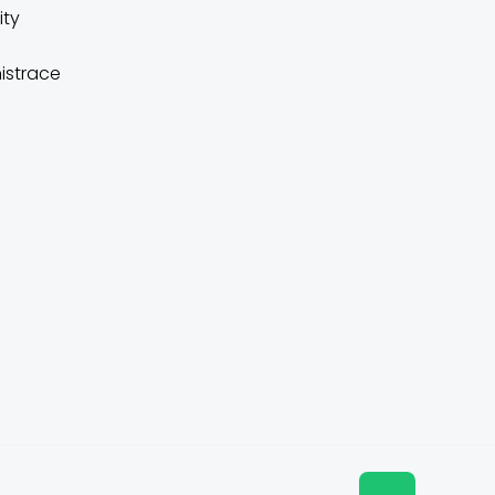
ity
istrace