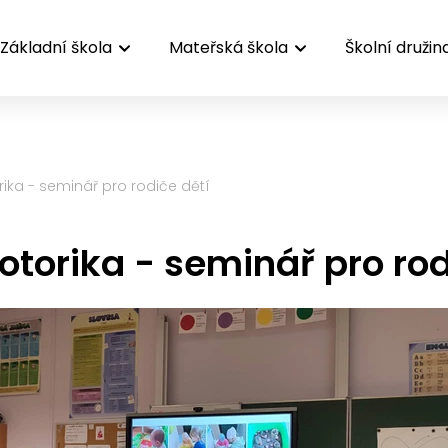
Základní škola
Mateřská škola
Školní družin
ika - seminář pro rodiče dětí
torika - seminář pro rod