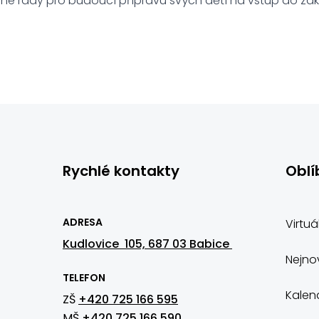
enné rady pro budoucí přípravu svých dětí na vstup do zákl
Rychlé kontakty
Oblí
ADRESA
Virtuá
Kudlovice 105, 687 03 Babice
Nejnov
TELEFON
Kalen
ZŠ
+420 725 166 595
MŠ
+420 725 166 590