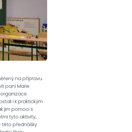
měřený na přípravu
it paní Marie
u organizace
tali i k praktickým
ak jim pomoci s
mi tyto aktivity,
 se této přednášky