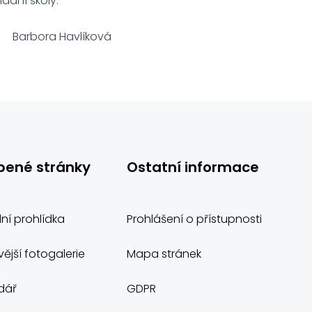
adní školy.
Barbora Havlíková
bené stránky
Ostatní informace
lní prohlídka
Prohlášení o přístupnosti
ější fotogalerie
Mapa stránek
dář
GDPR