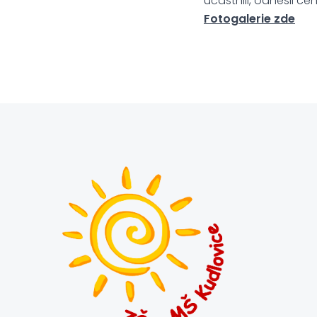
účastnili, odnesli c
Fotogalerie zde