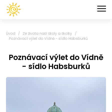
Úvod
/
Ze života naší školy a školky
/
Poznávací výlet do Vídně - sídlo Habsburků
Poznávací výlet do Vídně
- sídlo Habsburků