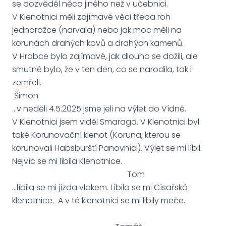
se dozvěděl něco jiného než v učebnici.
V Klenotnici měli zajímavé věci třeba roh
jednorožce (narvala) nebo jak moc měli na
korunách drahých kovů a drahých kamenů.
V Hrobce bylo zajímavé, jak dlouho se dožili, ale
smutné bylo, že v ten den, co se narodila, tak i
zemřeli.
Šimon
...v neděli 4.5.2025 jsme jeli na výlet do Vídně.
V Klenotnici jsem viděl Smaragd. V Klenotnici byl
také Korunovační klenot (Koruna, kterou se
korunovali Habsburští Panovníci). Výlet se mi líbil.
Nejvíc se mi líbila Klenotnice.
Tom
…líbila se mi jízda vlakem. Líbila se mi Císařská
klenotnice. A v té klenotnici se mi libily meče.