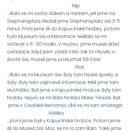
Filip
...líbila se mi cesta vlakem a metrem, jeli jsme na
Stephansplatz.Hledali jsme Stephansplatz asi 3-5
minut. Prvni jsme šli do Kapucínské hrobky, potom
bylo Muzeum Sisi a Klenotnice. Nelibilo se mi
vstávat v 5 : 30 hodin. V muzeu jsme museli držet
ovladače, když jsem zadal číslo tak to mluvilo o
životě Sisi, museli jsme posluchat 69 čísel.
Flori
...líbilo se mi Muzeum Sisi. Byly tam hezké šperky a
šaty. Byly tam zajímavé informace. Měli jsme tam
sluchátko. Byli jsme v Kapucínské hrobce. Byly tam
hrobky. Nejvíc se mi líbila hrobka Marie Terezie. BylI
jsme v Císařské klenotnici. Líbil se mi tam smaragd.
Adélka
...první jsme byli v Kapucínské hrobce. Potom jsme
šli do Muzea Sisi. Moc se mi to tam líbilo. Také jsme