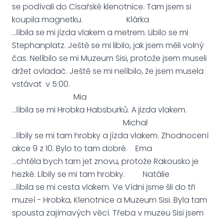
se podívali do Císařské klenotnice. Tam jsem si
koupila magnetku. Klárka
...líbila se mi jízda vlakem a metrem. Libilo se mi
Stephanplatz. Ještě se mi libilo, jak jsem měli volný
čas. Nelíbilo se mi Muzeum Sisi, protože jsem museli
držet ovladač. Ještě se mi nelíbilo, že jsem musela
vstávat v 5:00.
Mia
...líbila se mi Hrobka Habsburků. A jizda vlakem.
Michal
…líbily se mi tam hrobky a jízda vlakem. Zhodnocení
akce 9 z 10. Bylo to tam dobré. Ema
...chtěla bych tam jet znovu, protože Rakousko je
hezké. Líbily se mi tam hrobky. Natálie
...líbila se mi cesta vlakem. Ve Vídni jsme šli do tři
muzeí - Hrobka, Klenotnice a Muzeum Sisi. Byla tam
spousta zajímavých věcí. Třeba v muzeu Sisi jsem