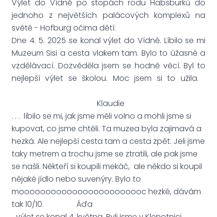
Výlet do Vídně po stopách rodu Habsburků do
jednoho z největších palácových komplexů na
světě - Hofburg očima dětí:
Dne 4. 5. 2025 se konal výlet do Vídně. Líbilo se mi
Muzeum Sisi a cesta vlakem tam. Bylo to úžasné a
vzdělávací. Dozvěděla jsem se hodně věcí. Byl to
nejlepší výlet se školou. Moc jsem si to užila.
Klaudie
. . . líbilo se mi, jak jsme měli volno a mohli jsme si
kupovat, co jsme chtěli. Ta muzea byla zajimavá a
hezká. Ale nejlepší cesta tam a cesta zpět. Jeli jsme
taky metrem a trochu jsme se ztratili, ale pak jsme
se našli. Někteří si koupili mekáč, ale někdo si koupil
nějaké jídlo nebo suvenýry. Bylo to
moooooooooooooooooooooooc hezké, dávám
tak 10/10. Áďa
...výlet se konal 4. května. Byli jsme v Klenotnici,