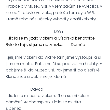
Hrobce a v Muzeu Sisi. A všem žákům se výlet líbil. A
nejlepší to bylo ve vlaku, protože tam byla WIFI.
Kromě toho nás učitelky vyhodily z naší kabinky.
Míša
...líbila se mi jízda vlakem a Císařská klenotnice.
Bylo to fajn, šli jsme na zmrzku. Domča
...jeli jsme vlakem do Vídně tam jsme vystoupili a šli
jsme na metro. Pak jsme šli se podívat na hrobky. A
pak jsme šli do Muzea Sisi. Pak jsme šli do císařské
Klenotnice a pak jsme jeli domů.
Davča
...líbila se mi cesta vlakem. Líbilo se mi kolem
náměstí Stephansplatz. Líbila se mi díra
s penězi.