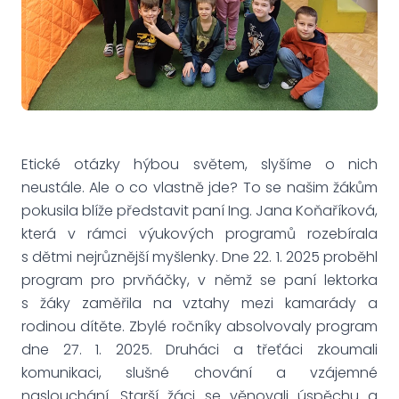
Etické otázky hýbou světem, slyšíme o nich
neustále. Ale o co vlastně jde? To se našim žákům
pokusila blíže představit paní Ing. Jana Koňaříková,
která v rámci výukových programů rozebírala
s dětmi nejrůznější myšlenky. Dne 22. 1. 2025 proběhl
program pro prvňáčky, v němž se paní lektorka
s žáky zaměřila na vztahy mezi kamarády a
rodinou dítěte. Zbylé ročníky absolvovaly program
dne 27. 1. 2025. Druháci a třeťáci zkoumali
komunikaci, slušné chování a vzájemné
naslouchání. Starší žáci se věnovali úspěchu a