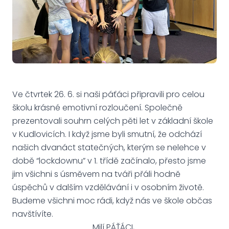
Ve čtvrtek 26. 6. si naši páťáci připravili pro celou
školu krásné emotivní rozloučení. Společně
prezentovali souhrn celých pěti let v základní škole
v Kudlovicích. I když jsme byli smutní, že odchází
našich dvanáct statečných, kterým se nelehce v
době “lockdownu” v 1. třídě začínalo, přesto jsme
jim všichni s úsměvem na tváři přáli hodně
úspěchů v dalším vzdělávání i v osobním životě.
Budeme všichni moc rádi, když nás ve škole občas
navštívíte.
Milí PÁŤÁCI,