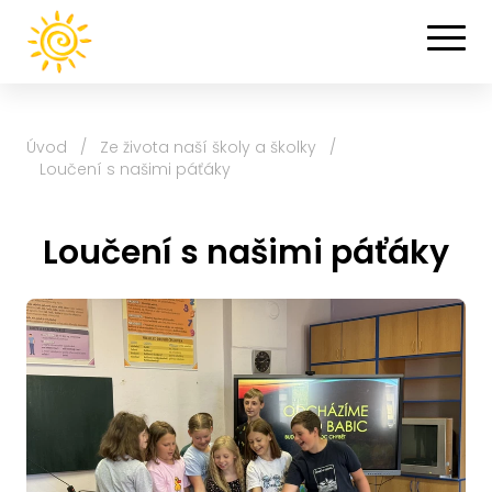
Úvod
/
Ze života naší školy a školky
/
Loučení s našimi páťáky
Loučení s našimi páťáky