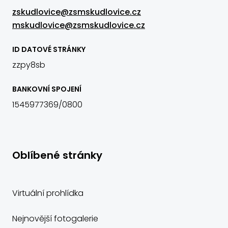
zskudlovice@zsmskudlovice.cz
mskudlovice@zsmskudlovice.cz
ID DATOVÉ STRÁNKY
zzpy8sb
BANKOVNÍ SPOJENÍ
1545977369/0800
Oblíbené stránky
Virtuální prohlídka
Nejnovější fotogalerie