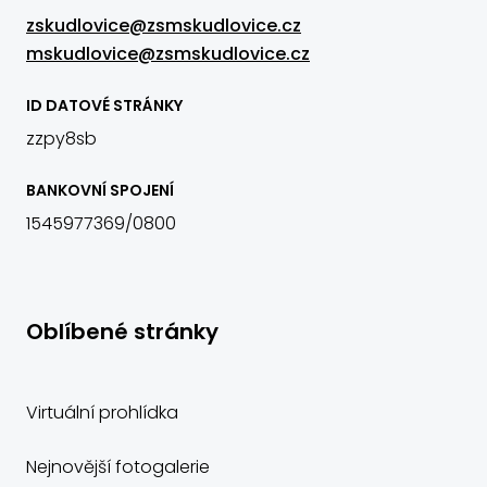
zskudlovice@zsmskudlovice.cz
mskudlovice@zsmskudlovice.cz
ID DATOVÉ STRÁNKY
zzpy8sb
BANKOVNÍ SPOJENÍ
1545977369/0800
Oblíbené stránky
Virtuální prohlídka
Nejnovější fotogalerie