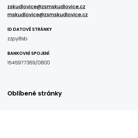
zskudlovice@zsmskudlovice.cz
mskudlovice@zsmskudlovice.cz
ID DATOVÉ STRÁNKY
zzpy8sb
BANKOVNÍ SPOJENÍ
1545977369/0800
Oblíbené stránky
Virtuální prohlídka
Nejnovější fotogalerie