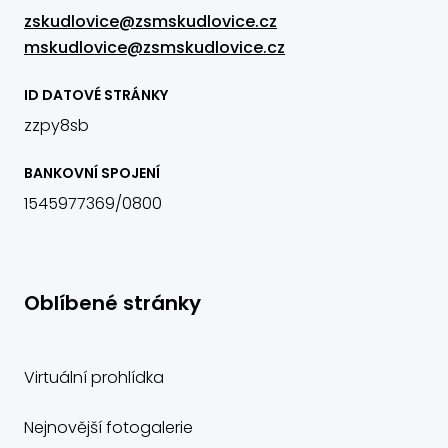
zskudlovice@zsmskudlovice.cz
mskudlovice@zsmskudlovice.cz
ID DATOVÉ STRÁNKY
zzpy8sb
BANKOVNÍ SPOJENÍ
1545977369/0800
Oblíbené stránky
Virtuální prohlídka
Nejnovější fotogalerie