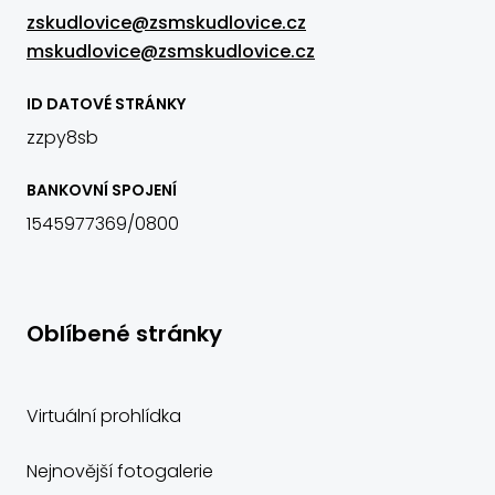
zskudlovice@zsmskudlovice.cz
mskudlovice@zsmskudlovice.cz
ID DATOVÉ STRÁNKY
zzpy8sb
BANKOVNÍ SPOJENÍ
1545977369/0800
Oblíbené stránky
Virtuální prohlídka
Nejnovější fotogalerie