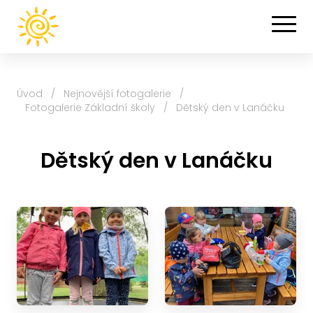
Úvod
/
Nejnovější fotogalerie
/
Fotogalerie Základní školy
/
Dětský den v Lanáčku
Dětský den v Lanáčku