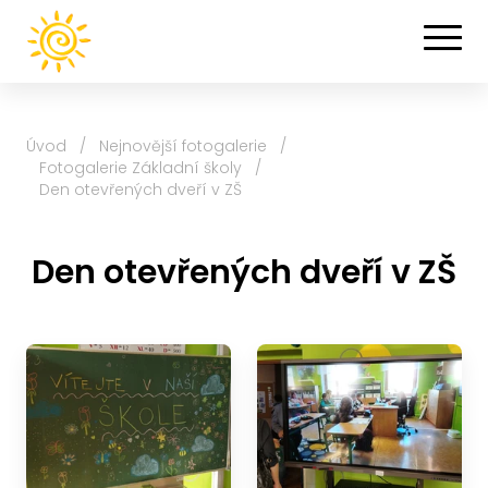
Úvod
/
Nejnovější fotogalerie
/
Fotogalerie Základní školy
/
Den otevřených dveří v ZŠ
Den otevřených dveří v ZŠ