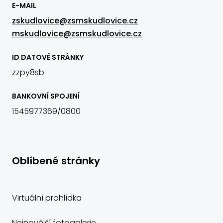
E-MAIL
zskudlovice@zsmskudlovice.cz
mskudlovice@zsmskudlovice.cz
ID DATOVÉ STRÁNKY
zzpy8sb
BANKOVNÍ SPOJENÍ
1545977369/0800
Oblíbené stránky
Virtuální prohlídka