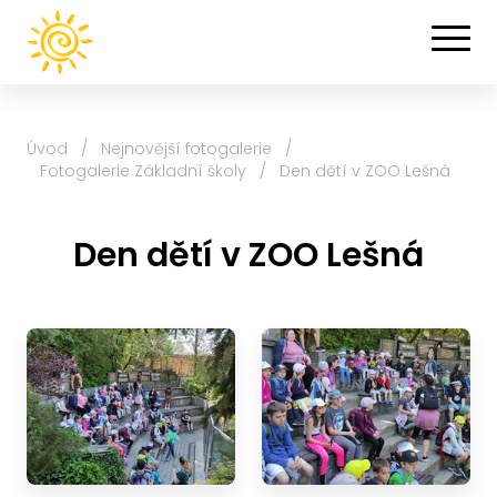
Úvod
/
Nejnovější fotogalerie
/
Fotogalerie Základní školy
/
Den dětí v ZOO Lešná
Den dětí v ZOO Lešná