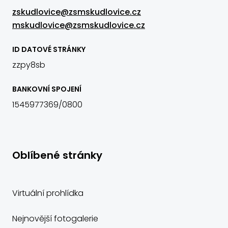
zskudlovice@zsmskudlovice.cz
mskudlovice@zsmskudlovice.cz
ID DATOVÉ STRÁNKY
zzpy8sb
BANKOVNÍ SPOJENÍ
1545977369/0800
Oblíbené stránky
Virtuální prohlídka
Nejnovější fotogalerie