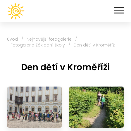
Úvod
/
Nejnovější fotogalerie
/
Fotogalerie Základní školy
/
Den dětí v Kroměříži
Den dětí v Kroměříži