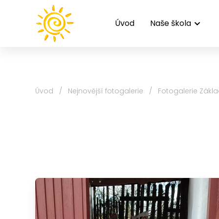
Úvod
Naše škola
Úvod
/
Nejnovější fotogalerie
/
Fotogalerie Zákla