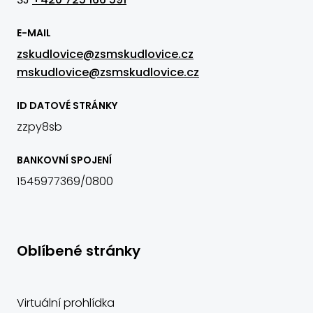
ŠJ
+420 725 166 591
E-MAIL
zskudlovice@zsmskudlovice.cz
mskudlovice@zsmskudlovice.cz
ID DATOVÉ STRÁNKY
zzpy8sb
BANKOVNÍ SPOJENÍ
1545977369/0800
Oblíbené stránky
Virtuální prohlídka