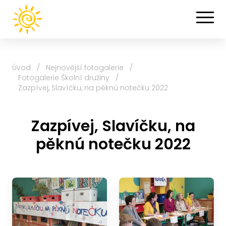
Úvod
/
Nejnovější fotogalerie
/
Fotogalerie Školní družiny
/
Zazpívej, Slavíčku, na pěknú notečku 2022
Zazpívej, Slavíčku, na
pěknú notečku 2022