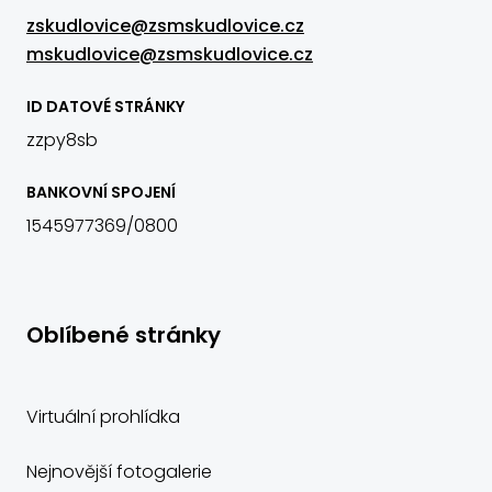
zskudlovice@zsmskudlovice.cz
mskudlovice@zsmskudlovice.cz
ID DATOVÉ STRÁNKY
zzpy8sb
BANKOVNÍ SPOJENÍ
1545977369/0800
Oblíbené stránky
Virtuální prohlídka
Nejnovější fotogalerie