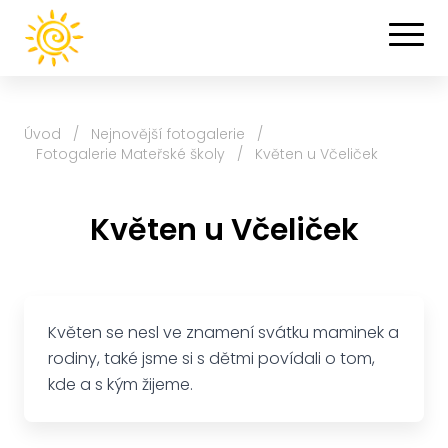
Úvod
/
Nejnovější fotogalerie
/
Fotogalerie Mateřské školy
/
Květen u Včeliček
Květen u Včeliček
Květen se nesl ve znamení svátku maminek a
rodiny, také jsme si s dětmi povídali o tom,
kde a s kým žijeme.