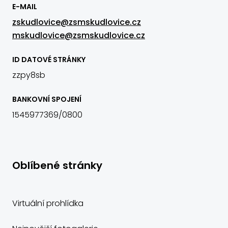
E-MAIL
zskudlovice@zsmskudlovice.cz
mskudlovice@zsmskudlovice.cz
ID DATOVÉ STRÁNKY
zzpy8sb
BANKOVNÍ SPOJENÍ
1545977369/0800
Oblíbené stránky
Virtuální prohlídka