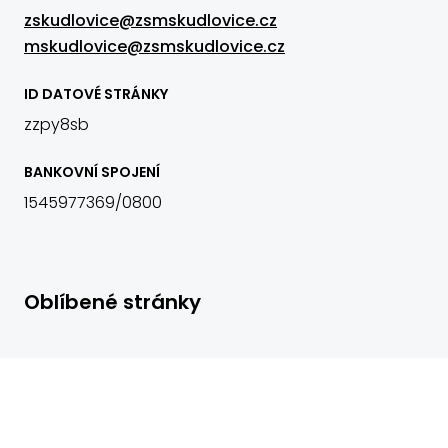
zskudlovice@zsmskudlovice.cz
mskudlovice@zsmskudlovice.cz
ID DATOVÉ STRÁNKY
zzpy8sb
BANKOVNÍ SPOJENÍ
1545977369/0800
Oblíbené stránky
Virtuální prohlídka
Nejnovější fotogalerie