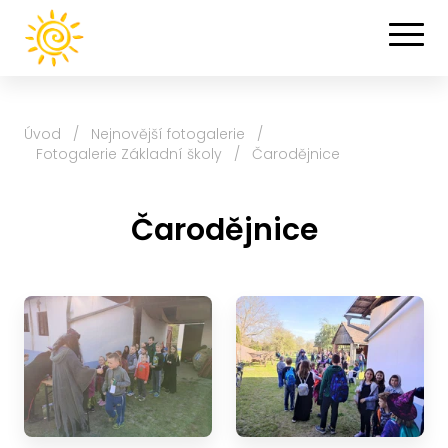
Úvod
/
Nejnovější fotogalerie
/
Fotogalerie Základní školy
/
Čarodějnice
Čarodějnice