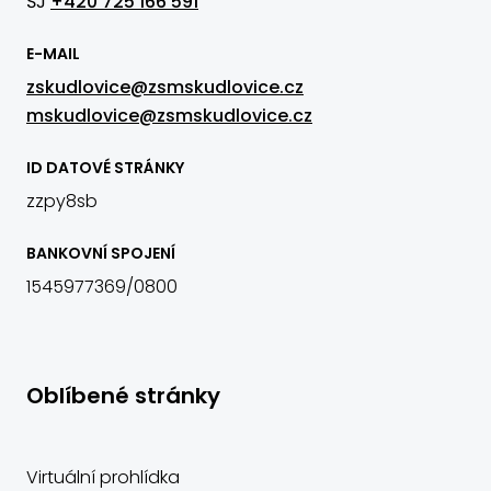
ŠJ
+420 725 166 591
E-MAIL
zskudlovice@zsmskudlovice.cz
mskudlovice@zsmskudlovice.cz
ID DATOVÉ STRÁNKY
zzpy8sb
BANKOVNÍ SPOJENÍ
1545977369/0800
Oblíbené stránky
Virtuální prohlídka