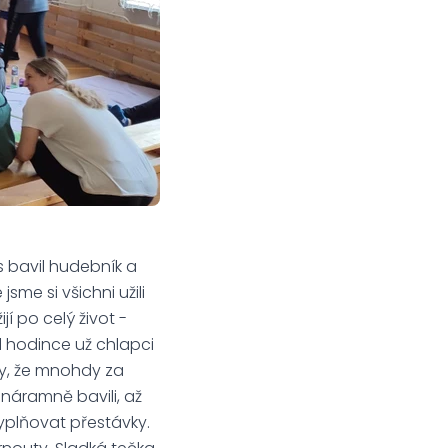
s bavil hudebník a
sme si všichni užili
jí po celý život -
l hodince už chlapci
ly, že mnohdy za
 náramně bavili, až
plňovat přestávky.