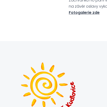
Zachránila ho paní v
na závěr oslavy vyko
Fotogalerie zde