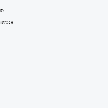
ity
istrace