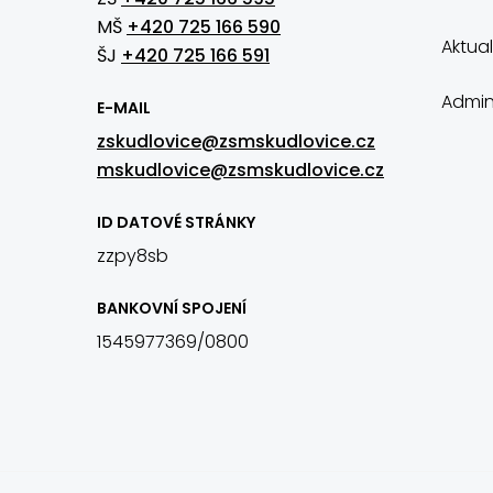
MŠ
+420 725 166 590
Aktual
ŠJ
+420 725 166 591
Admin
E-MAIL
zskudlovice@zsmskudlovice.cz
mskudlovice@zsmskudlovice.cz
ID DATOVÉ STRÁNKY
zzpy8sb
BANKOVNÍ SPOJENÍ
1545977369/0800