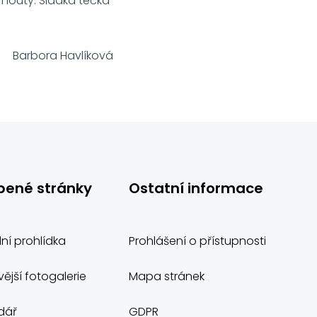
ornouty. Sladká tečka
Barbora Havlíková
bené stránky
Ostatní informace
lní prohlídka
Prohlášení o přístupnosti
ější fotogalerie
Mapa stránek
dář
GDPR