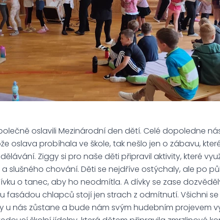
 společně oslavili Mezinárodní den dětí. Celé dopoledne ná
že oslava probíhala ve škole, tak nešlo jen o zábavu, které j
dělávání. Ziggy si pro naše děti připravil aktivity, které využi
 slušného chování. Děti se nejdříve ostýchaly, ale po pů
dívku o tanec, aby ho neodmítla. A dívky se zase dozvědě
 fasádou chlapců stojí jen strach z odmítnutí. Všichni se
ggy u nás zůstane a bude nám svým hudebním projevem vy