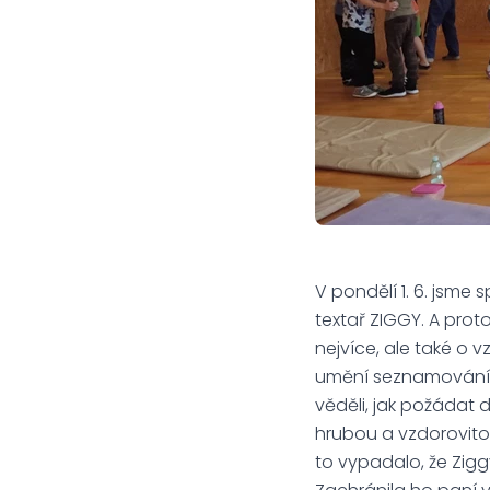
V pondělí 1. 6. jsme
textař ZIGGY. A proto
nejvíce, ale také o vz
umění seznamování a
věděli, jak požádat 
hrubou a vzdorovitou
to vypadalo, že Zi