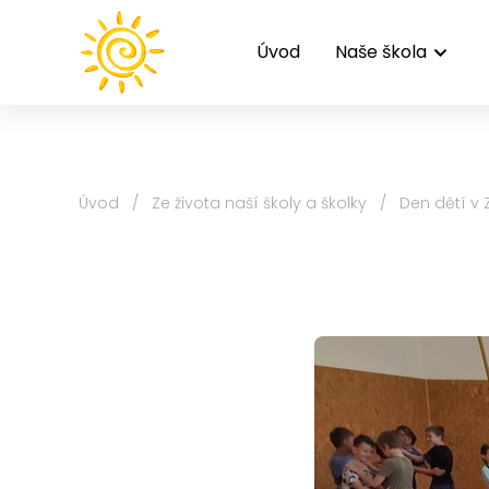
Úvod
Naše škola
Úvod
/
Ze života naší školy a školky
/
Den dětí v 