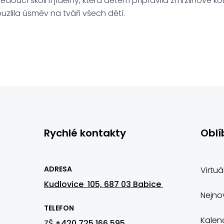
edoucí školní jídelny, která dětem připravila zmrzlinové k
uzlila úsměv na tváři všech dětí.
Rychlé kontakty
Oblí
ADRESA
Virtuá
Kudlovice 105, 687 03 Babice
Nejnov
TELEFON
Kalen
ZŠ
+420 725 166 595