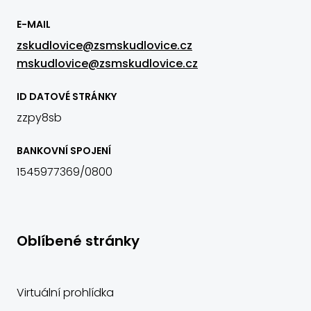
E-MAIL
zskudlovice@zsmskudlovice.cz
mskudlovice@zsmskudlovice.cz
ID DATOVÉ STRÁNKY
zzpy8sb
BANKOVNÍ SPOJENÍ
1545977369/0800
Oblíbené stránky
Virtuální prohlídka