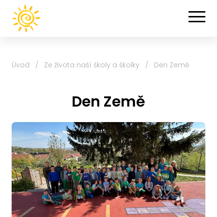
Úvod
/
Ze života naší školy a školky
/
Den Země
Den Země