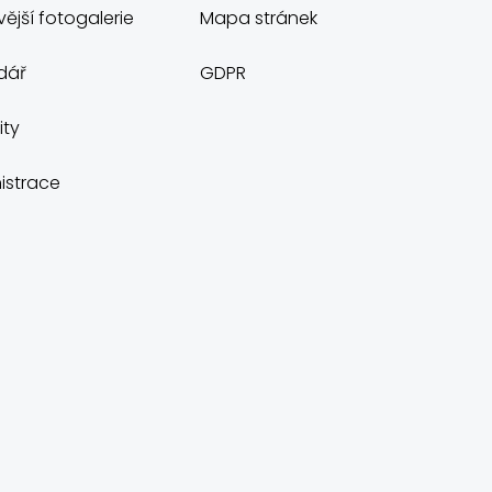
ější fotogalerie
Mapa stránek
dář
GDPR
ity
istrace