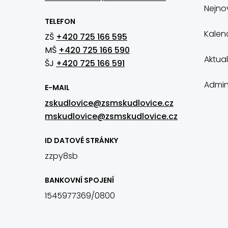
Nejnov
TELEFON
Kalen
ZŠ
+420 725 166 595
MŠ
+420 725 166 590
Aktual
ŠJ
+420 725 166 591
Admin
E-MAIL
zskudlovice@zsmskudlovice.cz
mskudlovice@zsmskudlovice.cz
ID DATOVÉ STRÁNKY
zzpy8sb
BANKOVNÍ SPOJENÍ
1545977369/0800