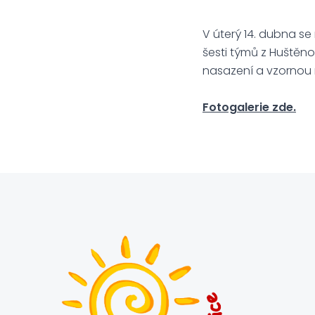
V úterý 14. dubna se 
šesti týmů z Huštěno
nasazení a vzornou r
Dagma
Fotogalerie zde.