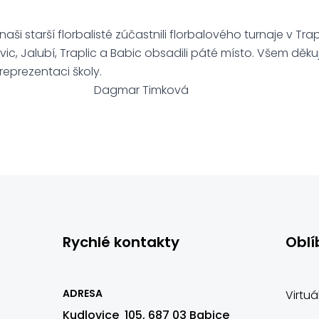
naši starší florbalisté zúčastnili florbalového turnaje v Tra
vic, Jalubí, Traplic a Babic obsadili páté místo. Všem dě
eprezentaci školy.
r Timková
Rychlé kontakty
Oblí
ADRESA
Virtuá
Kudlovice 105, 687 03 Babice