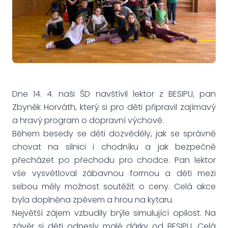
Dne 14. 4. naši ŠD navštívil lektor z BESIPU, pan
Zbyněk Horváth, který si pro děti připravil zajímavý
a hravý program o dopravní výchově.
Během besedy se děti dozvěděly, jak se správně
chovat na silnici i chodníku a jak bezpečně
přecházet po přechodu pro chodce. Pan lektor
vše vysvětloval zábavnou formou a děti mezi
sebou měly možnost soutěžit o ceny. Celá akce
byla doplněna zpěvem a hrou na kytaru.
Největší zájem vzbudily brýle simulující opilost. Na
závěr si děti odnesly malé dárky od BESIPU. Celá