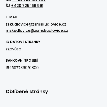
ŠJ
+420 725 166 591
E-MAIL
zskudlovice@zsmskudlovice.cz
mskudlovice@zsmskudlovice.cz
ID DATOVÉ STRÁNKY
zzpy8sb
BANKOVNÍ SPOJENÍ
1545977369/0800
Oblíbené stránky