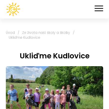
Úvod
/
Ze života naší školy a školky
/
Ukliďme Kudlovice
Ukliďme Kudlovice