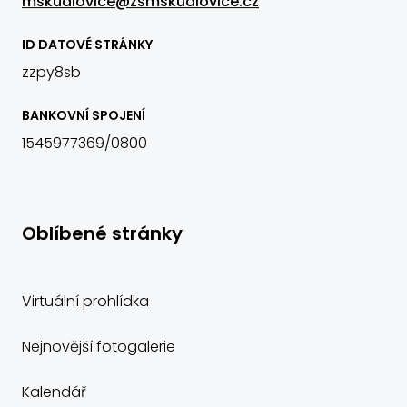
mskudlovice@zsmskudlovice.cz
ID DATOVÉ STRÁNKY
zzpy8sb
BANKOVNÍ SPOJENÍ
1545977369/0800
Oblíbené stránky
Virtuální prohlídka
Nejnovější fotogalerie
Kalendář