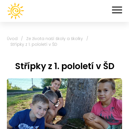
Úvod
/
Ze života naší školy a školky
/
Střípky z 1. pololetí v ŠD
Střípky z 1. pololetí v ŠD