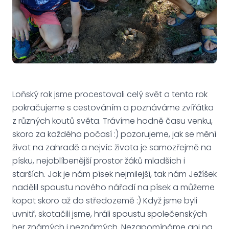
Loňský rok jsme procestovali celý svět a tento rok
pokračujeme s cestováním a poznáváme zvířátka
z různých koutů světa. Trávíme hodně času venku,
skoro za každého počasí :) pozorujeme, jak se mění
život na zahradě a nejvíc života je samozřejmě na
písku, nejoblíbenější prostor žáků mladších i
starších. Jak je nám písek nejmilejší, tak nám Ježíšek
nadělil spoustu nového nářadí na písek a můžeme
kopat skoro až do středozemě :) Když jsme byli
uvnitř, skotačili jsme, hráli spoustu společenských
her známých i neznámých. Nezapomínáme ani na