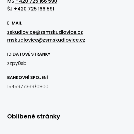
MŠ
+420 725 166 590
ŠJ
+420 725 166 591
E-MAIL
zskudlovice@zsmskudlovice.cz
mskudlovice@zsmskudlovice.cz
ID DATOVÉ STRÁNKY
zzpy8sb
BANKOVNÍ SPOJENÍ
1545977369/0800
Oblíbené stránky