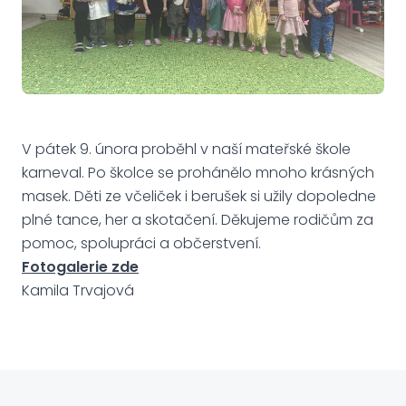
V pátek 9. února proběhl v naší mateřské škole
karneval. Po školce se prohánělo mnoho krásných
masek. Děti ze včeliček i berušek si užily dopoledne
plné tance, her a skotačení. Děkujeme rodičům za
pomoc, spolupráci a občerstvení.
Fotogalerie zde
Kamila Trvajová