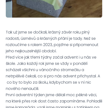
Tak už jsme se dočkali, krásný závěr roku plný
radosti, úsměvů a krásných přání je tady. Než se
rozloučíme s rokem 2023, pojďme si připomenout
jeho nejkouzelnější období.
Před více jak třemi týdny začal advent i u nás ve
škole. Jako každý rok jsme se vždy v pondělí
scházeli všichni u vánočního stromečku a
netrpělivě čekali, co si pro nás advent přichystal. A
co by to bylo za školu, kdybychom se v ní nic
nového nenaučili.
První adventní týden jsme dělali moc pěkné věci,
na které přes rok dost často zapomínáme. Pohladili
jsme kamaráda, vzali jsme maminku s tatínkem na