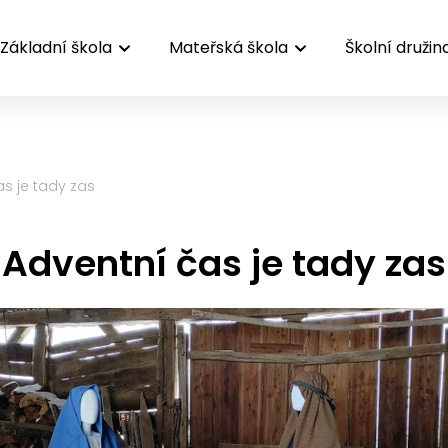
Základní škola
Mateřská škola
Školní družin
s je tady zas
Adventní čas je tady zas