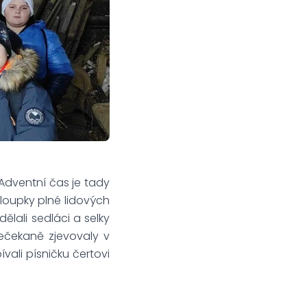
 Adventní čas je tady
loupky plné lidových
 dělali sedláci a selky
nečekaně zjevovaly v
vali písničku čertovi