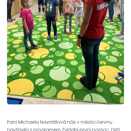
Paní Michaela Navrátilová nás v měsíci červnu
navštívila s programem Zvládni první pomoc. Děti