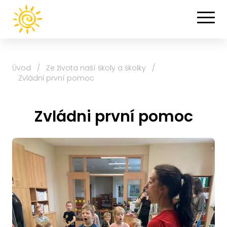
Úvod
/
Ze života naší školy a školky
/
Zvládni první pomoc
Zvládni první pomoc