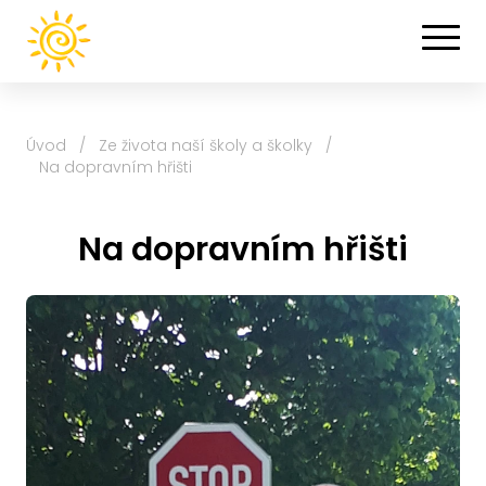
Úvod
/
Ze života naší školy a školky
/
Na dopravním hřišti
Na dopravním hřišti