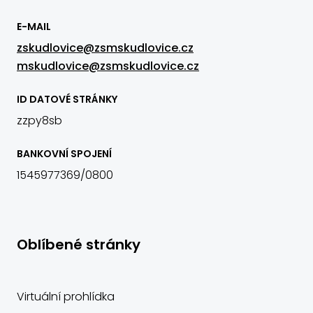
E-MAIL
zskudlovice@zsmskudlovice.cz
mskudlovice@zsmskudlovice.cz
ID DATOVÉ STRÁNKY
zzpy8sb
BANKOVNÍ SPOJENÍ
1545977369/0800
Oblíbené stránky
Virtuální prohlídka