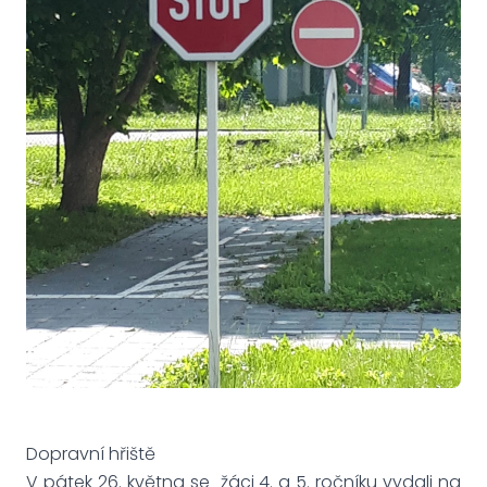
Dopravní hřiště
V pátek 26. května se žáci 4. a 5. ročníku vydali na