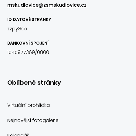
mskudlovice@zsmskudlovice.cz
ID DATOVÉ STRÁNKY
zzpy8sb
BANKOVNÍ SPOJENÍ
1545977369/0800
Oblíbené stránky
Virtuální prohlídka
Nejnovější fotogalerie
Kalendář