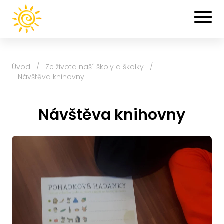
Úvod
/
Ze života naší školy a školky
/
Návštěva knihovny
Návštěva knihovny