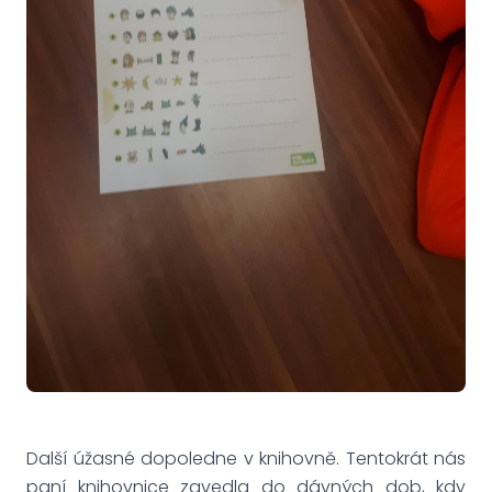
Další úžasné dopoledne v knihovně. Tentokrát nás
paní knihovnice zavedla do dávných dob, kdy