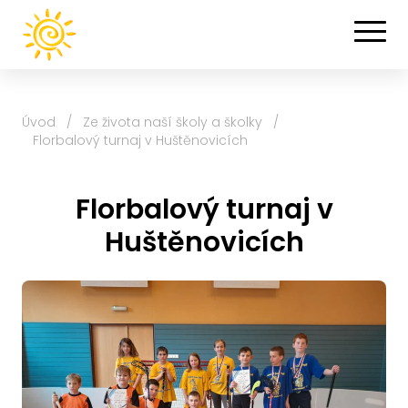
Úvod
/
Ze života naší školy a školky
/
Florbalový turnaj v Huštěnovicích
Florbalový turnaj v
Huštěnovicích