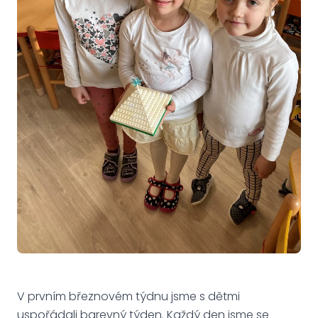
V prvním březnovém týdnu jsme s dětmi
uspořádali barevný týden. Každý den jsme se