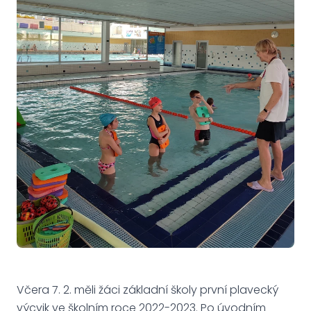
Včera 7. 2. měli žáci základní školy první plavecký
výcvik ve školním roce 2022-2023. Po úvodním